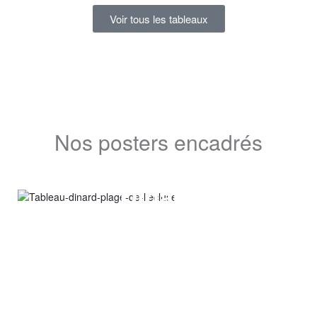
Voir tous les tableaux
Nos posters encadrés
Plage de l’Ecluse
Dinard
voir