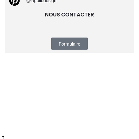
@laguilbdesign
NOUS CONTACTER
Formulaire
Copyright © 2026 Laguilb
Mentions légales et Politique de Confidentialité RGPD
Laguilb® est une marque déposée auprès de
l
‘INPI
CGV & CGU