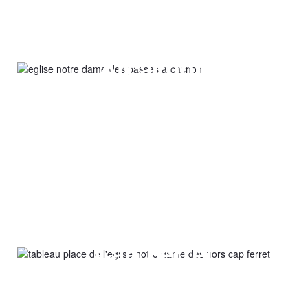
Notre Dame des Passes
Arcachon
voir
Place de l'Église
Cap Ferret
voir